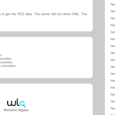
Net
Net
 to get the RSS data: The server did not return XML. The
Net
Net
Net
Net
Net
Net
es
ormeilles
Net
ormeilles
-cormeilles
Net
Net
Net
Net
Net
Net
Net
Mentions légales