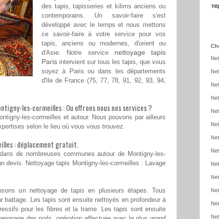
des tapis, tapisseries et kilims anciens ou
htt
contemporains. Un savoir-faire s'est
développé avec le temps et nous mettons
ce savoir-faire à votre service pour vos
tapis, anciens ou modernes, d'orient ou
Cho
nettoyage tapis
d'Asie. Notre service
Net
Paris
intervient sur tous les tapis, que vous
soyez à Paris ou dans les départements
Net
d'Ile de France (75, 77, 78, 91, 92, 93, 94,
Net
Net
tigny-les-cormeilles : Ou offrons nous nos services ?
Net
ntigny-les-cormeilles et autour. Nous pouvons par ailleurs
Net
xpertises selon le lieu où vous vous trouvez.
Net
lles : déplacement gratuit.
Net
 dans de nombreuses communes autour de Montigny-les-
 un devis. Nettoyage tapis Montigny-les-cormeilles : Lavage
Net
Net
osons un nettoyage de tapis en plusieurs étapes. Tous
Net
 par battage. Les tapis sont ensuite nettoyés en profondeur à
Net
ressifs pour les fibres et la trame. Les tapis sont ensuite
Net
epeignage des poils, opération effectuée avec le plus grand