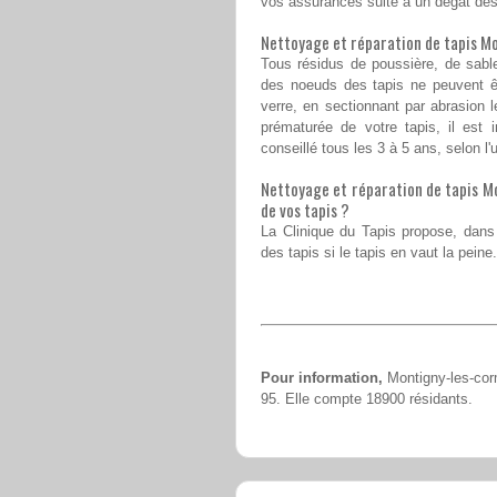
vos assurances suite à un dégât des
Nettoyage et réparation de tapis Mo
Tous résidus de poussière, de sable 
des noeuds des tapis ne peuvent êt
verre, en sectionnant par abrasion l
prématurée de votre tapis, il est 
conseillé tous les 3 à 5 ans, selon l'u
Nettoyage et réparation de tapis Mon
de vos tapis ?
La Clinique du Tapis propose, dans l
des tapis si le tapis en vaut la peine.
Pour information,
Montigny-les-corm
95. Elle compte 18900 résidants.