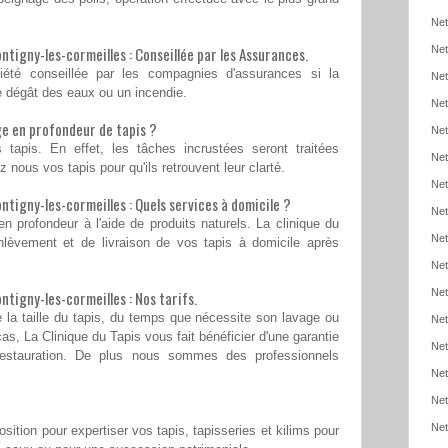
Net
tigny-les-cormeilles : Conseillée par les Assurances.
Net
iété conseillée par les compagnies d'assurances si la
Net
 de dégât des eaux ou un incendie.
Net
e en profondeur de tapis ?
Net
tapis. En effet, les tâches incrustées seront traitées
Net
 nous vos tapis pour qu'ils retrouvent leur clarté.
Net
tigny-les-cormeilles : Quels services à domicile ?
Net
en profondeur à l'aide de produits naturels. La clinique du
Net
nlèvement et de livraison de vos tapis à domicile après
Net
Net
tigny-les-cormeilles : Nos tarifs.
 la taille du tapis, du temps que nécessite son lavage ou
Net
as, La Clinique du Tapis vous fait bénéficier d'une garantie
Net
estauration. De plus nous sommes des professionnels
Net
Net
Net
osition pour expertiser vos tapis, tapisseries et kilims pour