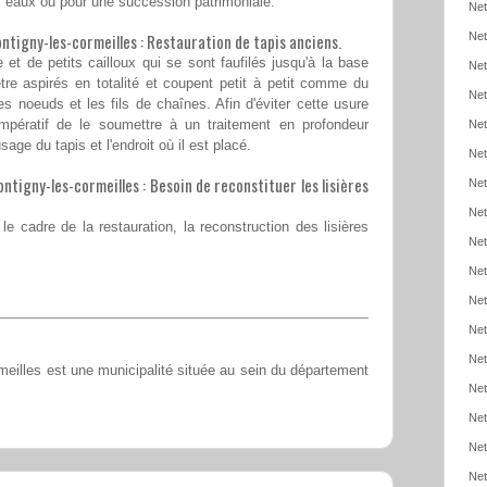
 eaux ou pour une succession patrimoniale.
Net
ntigny-les-cormeilles : Restauration de tapis anciens.
Net
et de petits cailloux qui se sont faufilés jusqu'à la base
Net
re aspirés en totalité et coupent petit à petit comme du
Net
es noeuds et les fils de chaînes. Afin d'éviter cette usure
impératif de le soumettre à un traitement en profondeur
Net
sage du tapis et l'endroit où il est placé.
Net
tigny-les-cormeilles : Besoin de reconstituer les lisières
Net
Net
e cadre de la restauration, la reconstruction des lisières
Net
Net
Net
Net
Net
eilles est une municipalité située au sein du département
Net
Net
Net
Net