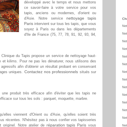
développé avec le temps et nous mettons
ce savoir-faire à votre service pour vos
tapis, anciens ou modernes, d'orient ou
nettoyage tapis
d'Asie. Notre service
Cho
Paris
intervient sur tous les tapis, que vous
Net
soyez à Paris ou dans les départements
Net
d'Ile de France (75, 77, 78, 91, 92, 93, 94,
Net
Net
La Clinique du Tapis propose un service de nettoyage haut-
Net
 et kilims. Pour ne pas les dénaturer, nous utilisons des
Net
 agressifs afin d'obtenir un résultat probant en conservant
Contactez nos professionnels
ssages uniques.
situés sur
Net
Net
Net
une produit très efficace afin d'éviter que les tapis ne
Net
 efficace sur tous les sols : parquet, moquette, marbre.
Net
Net
'elles viennent d'Orient ou d'Asie, qu'elles soient très
Net
us récentes. N'hésitez pas à nous confier vos tapisseries
réparation tapis Paris
t originel. Notre atelier de
vous
Net