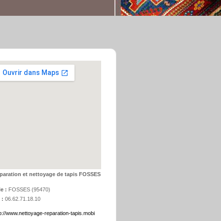
paration et nettoyage de tapis FOSSES
le :
FOSSES
(
95470
)
 :
06.62.71.18.10
p://www.nettoyage-reparation-tapis.mobi