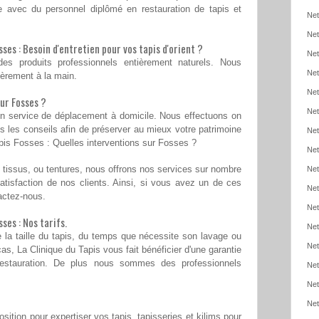
avec du personnel diplômé en restauration de tapis et
Net
Net
ses : Besoin d'entretien pour vos tapis d'orient ?
Net
s produits professionnels entièrement naturels. Nous
Net
ièrement à la main.
Net
ur Fosses ?
Net
un service de déplacement à domicile. Nous effectuons on
s les conseils afin de préserver au mieux votre patrimoine
Net
apis Fosses : Quelles interventions sur Fosses ?
Net
ns tissus, ou tentures, nous offrons nos services sur nombre
Net
tisfaction de nos clients. Ainsi, si vous avez un de ces
Net
tactez-nous.
Net
ses : Nos tarifs.
Net
 la taille du tapis, du temps que nécessite son lavage ou
Net
as, La Clinique du Tapis vous fait bénéficier d'une garantie
estauration. De plus nous sommes des professionnels
Net
Net
Net
osition pour expertiser vos tapis, tapisseries et kilims pour