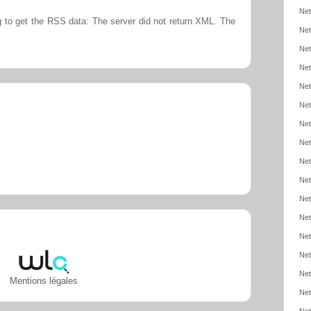
Net
 to get the RSS data: The server did not return XML. The
Net
Net
Net
Net
Net
Net
Net
Net
Net
Net
Net
Net
Net
Net
Mentions légales
Net