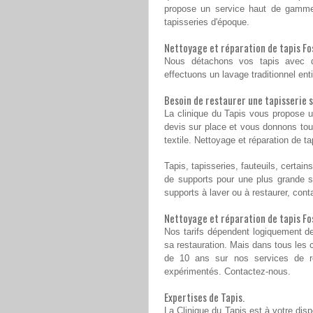
propose un service haut de gamme 
tapisseries d'époque.
Nettoyage et réparation de tapis Fos
Nous détachons vos tapis avec de
effectuons un lavage traditionnel ent
Besoin de restaurer une tapisserie s
La clinique du Tapis vous propose 
devis sur place et vous donnons tou
textile. Nettoyage et réparation de t
Tapis, tapisseries, fauteuils, certai
de supports pour une plus grande sa
supports à laver ou à restaurer, con
Nettoyage et réparation de tapis Fos
Nos tarifs dépendent logiquement de
sa restauration. Mais dans tous les c
de 10 ans sur nos services de r
expérimentés. Contactez-nous.
Expertises de Tapis.
La Clinique du Tapis est à votre disp