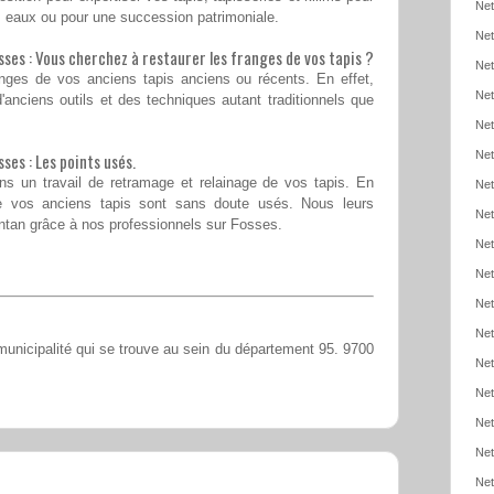
Net
 eaux ou pour une succession patrimoniale.
Net
ses : Vous cherchez à restaurer les franges de vos tapis ?
Net
nges de vos anciens tapis anciens ou récents. En effet,
Net
 d'anciens outils et des techniques autant traditionnels que
Net
Net
ses : Les points usés.
ns un travail de retramage et relainage de vos tapis. En
Net
de vos anciens tapis sont sans doute usés. Nous leurs
Net
antan grâce à nos professionnels sur Fosses.
Net
Net
Net
Net
unicipalité qui se trouve au sein du département 95. 9700
Net
Net
Net
Net
Net