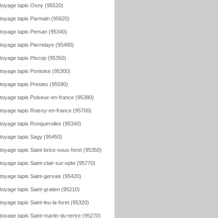
toyage tapis Osny (95520)
toyage tapis Parmain (95620)
toyage tapis Persan (95340)
toyage tapis Pierrelaye (95480)
toyage tapis Piscop (95350)
toyage tapis Pontoise (95300)
toyage tapis Presles (95590)
toyage tapis Puiseux-en-france (95380)
toyage tapis Roissy-en-france (95700)
toyage tapis Ronquerolles (95340)
toyage tapis Sagy (95450)
toyage tapis Saint-brice-sous-foret (95350)
toyage tapis Saint-clair-sur-epte (95770)
toyage tapis Saint-gervais (95420)
toyage tapis Saint-gratien (95210)
toyage tapis Saint-leu-la-foret (95320)
toyage tapis Saint-martin-du-tertre (95270)