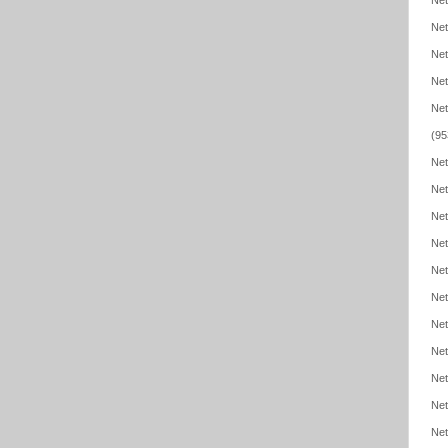
Net
Net
Net
Net
Net
(95
Net
Net
Net
Net
Net
Net
Net
Net
Net
Net
Net