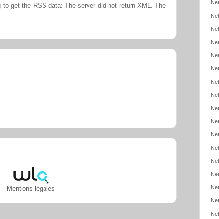
Net
 to get the RSS data: The server did not return XML. The
Net
Net
Net
Net
Net
Net
Net
Net
Net
Net
Net
Net
Net
Net
Mentions légales
Net
Net