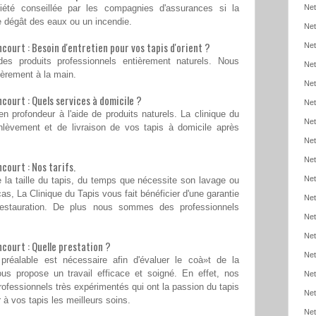
iété conseillée par les compagnies d'assurances si la
Net
 de dégât des eaux ou un incendie.
Net
court : Besoin d'entretien pour vos tapis d'orient ?
Net
s produits professionnels entièrement naturels. Nous
Net
ièrement à la main.
Net
court : Quels services à domicile ?
Net
en profondeur à l'aide de produits naturels. La clinique du
Net
nlèvement et de livraison de vos tapis à domicile après
Net
Net
court : Nos tarifs.
Net
 la taille du tapis, du temps que nécessite son lavage ou
as, La Clinique du Tapis vous fait bénéficier d'une garantie
Net
estauration. De plus nous sommes des professionnels
Net
Net
court : Quelle prestation ?
Net
préalable est nécessaire afin d'évaluer le coà»t de la
ous propose un travail efficace et soigné. En effet, nos
Net
rofessionnels très expérimentés qui ont la passion du tapis
Net
 à vos tapis les meilleurs soins.
Net