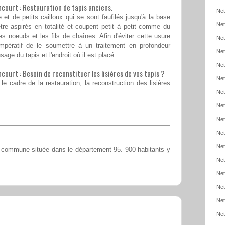
court : Restauration de tapis anciens.
Net
et de petits cailloux qui se sont faufilés jusqu'à la base
Net
re aspirés en totalité et coupent petit à petit comme du
es noeuds et les fils de chaînes. Afin d'éviter cette usure
Net
impératif de le soumettre à un traitement en profondeur
Net
sage du tapis et l'endroit où il est placé.
Net
ourt : Besoin de reconstituer les lisières de vos tapis ?
Net
e cadre de la restauration, la reconstruction des lisières
Net
Net
Net
Net
Net
 commune située dans le département 95. 900 habitants y
Net
Net
Net
Net
Net