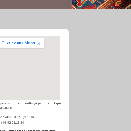
paration et nettoyage de tapis
NCOURT
le :
AINCOURT
(
95510
)
 :
06.62.71.18.10