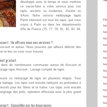
htt
développé avec le temps et nous mettons
ce savoir-faire à votre service pour vos
tapis, anciens ou modernes, d'orient ou
nettoyage tapis
d'Asie. Notre service
Paris
intervient sur tous les tapis, que vous
Cho
soyez à Paris ou dans les départements
Net
d'Ile de France (75, 77, 78, 91, 92, 93, 94,
Net
Net
court : Ou offrons nous nos services ?
Net
incourt et autour. Nous pouvons par ailleurs délivrer des
on le lieu où vous vous trouvez.
Net
Net
ent gratuit.
Net
t dans de nombreuses communes autour de Aincourt et
toyage tapis Aincourt : Lavage complet de tapis.
Net
Net
osons un nettoyage de tapis en plusieurs étapes. Tous
 par battage. Les tapis sont ensuite nettoyés en profondeur à
Net
ressifs pour les fibres et la trame. Les tapis sont ensuite
Net
epeignage des poils, opération effectuée avec le plus grand
Net
Net
court : Conseillée par les Assurances.