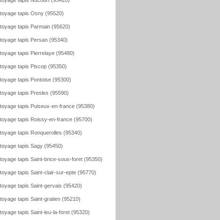
toyage tapis Nucourt (95420)
toyage tapis Osny (95520)
toyage tapis Parmain (95620)
toyage tapis Persan (95340)
toyage tapis Pierrelaye (95480)
toyage tapis Piscop (95350)
toyage tapis Pontoise (95300)
toyage tapis Presles (95590)
toyage tapis Puiseux-en-france (95380)
toyage tapis Roissy-en-france (95700)
toyage tapis Ronquerolles (95340)
toyage tapis Sagy (95450)
toyage tapis Saint-brice-sous-foret (95350)
toyage tapis Saint-clair-sur-epte (95770)
toyage tapis Saint-gervais (95420)
toyage tapis Saint-gratien (95210)
toyage tapis Saint-leu-la-foret (95320)